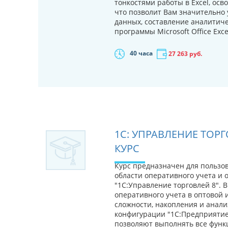
тонкостями работы в Excel, осв
что позволит Вам значительно
данных, составление аналитич
программы Microsoft Office Exce
40 часа
27 263
руб.
1С: УПРАВЛЕНИЕ ТОРГО
КУРС
Курс предназначен для пользо
области оперативного учета и 
"1С:Управление торговлей 8".
оперативного учета в оптовой 
сложности, накопления и анал
конфигурации "1С:Предприятие.
позволяют выполнять все функц