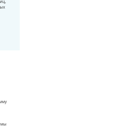
иц,
бых
амму
ммы