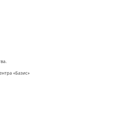
ва.
ентра «Базис»